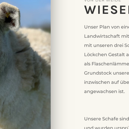
VON DER WEIDE
WIESE
Unser Plan von ein
Landwirtschaft mi
mit unseren drei S
Löckchen Gestalt a
als Flaschenlämmer
Grundstock unsere
inzwischen auf üb
angewachsen ist.
Unsere Schafe sind
und wurden ursprü