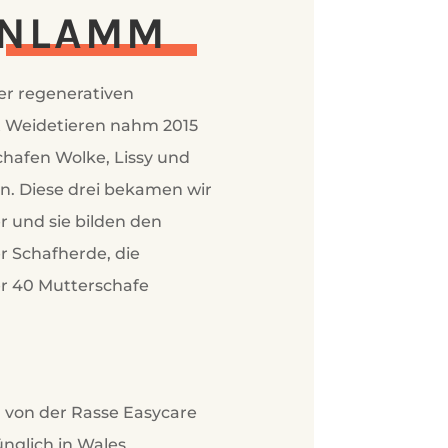
N­LAMM
er regenerativen
t Weidetieren nahm 2015
chafen Wolke, Lissy und
n. Diese drei bekamen wir
 und sie bilden den
r Schafherde, die
er 40 Mutterschafe
 von der Rasse Easycare
nglich in Wales